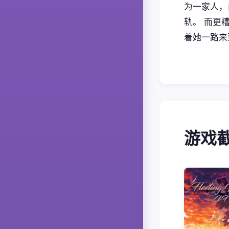
为一家人，
轨。 而更
着她一路来
游戏