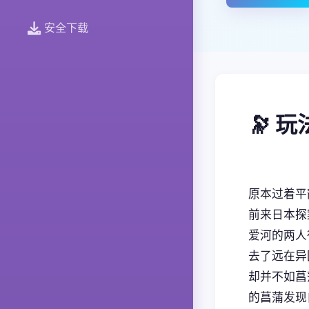
安全下载
🔭 
原本过着平
前来日本探
爱河的两人
去了远在异
却并不如菖
的菖蒲发现