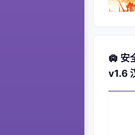
🛄 安
v1.