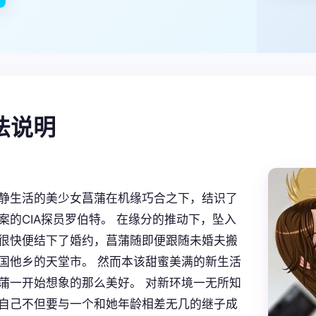
玩法说明
静生活的美少女菖蒲在机缘巧合之下，结识了
案的CIA探员罗伯特。 在缘分的推动下，坠入
很快便结下了婚约，菖蒲随即便跟随未婚夫搬
国他乡的天堂市。 然而本该甜蜜美满的新生活
蒲一开始想象的那么美好。 对新环境一无所知
自己不但要与一个和她年龄相差无几的继子成