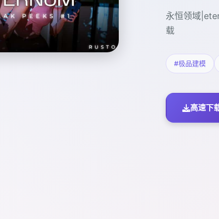
永恒领域|et
载
#极品建模
高速下