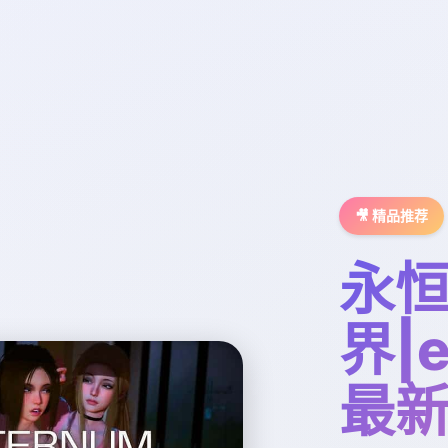
🎥 精品推荐
永
界|e
最