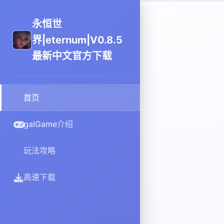
永恒世
界|eternum|V0.8.5
最新中文官方下载
首页
galGame介绍
玩法攻略
高速下载