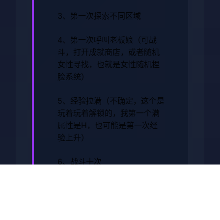
3、第一次探索不同区域
4、第一次呼叫老板娘（可战
斗，打开成就商店，或者随机
女性寻找，也就是女性随机捏
脸系统）
5、经验拉满（不确定，这个是
玩着玩着解锁的，我第一个满
属性是H，也可能是第一次经
验上升）
6、战斗十次
7、男性打出暴击十次
8、女性失败十次